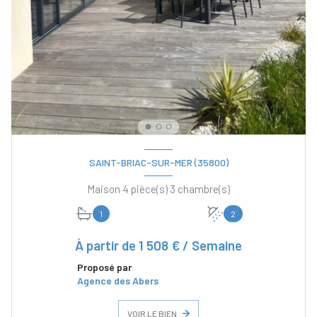
SAINT-BRIAC-SUR-MER (35800)
Maison 4 pièce(s) 3 chambre(s)
1
2
À partir de
1 508 € / Semaine
Proposé par
Agence des Abers
VOIR LE BIEN