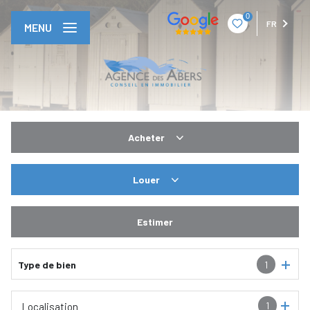
0
FR
MENU
Acheter
De l'ancien
Louer
En saisonnier
Estimer
Type de bien
1
1
Localisation