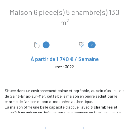
Maison 6 pièce(s) 5 chambre(s) 130
m²
1
2
À partir de
1 740 € / Semaine
Réf :
3022
Située dans un environnement calme et agréable, au sein d’un lieu-dit
de Saint-Briac-sur-Mer, cette belle maison en pierre séduit par le
charme de l’ancien et son atmosphère authentique.
La maison offre une belle capacité d’accueil avec
5 chambres
et
jusqu’à
9 couchages
, idéale pour des vacances en famille ou entre
amis. La literie est neuve, garantissant confort et qualité de séjour.
Vous profiterez d’une
cuisine équipée
, pensée pour faciliter le
quotidien, ainsi que de beaux espaces de vie conviviaux. Grâce à ses