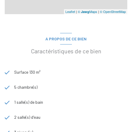
Leaflet
|
©
Maps
|
© OpenStreetMap
Jawg
A PROPOS DE CE BIEN
Caractéristiques de ce bien
Surface 130 m²
5 chambre(s)
1 salle(s) de bain
2 salle(s) d'eau