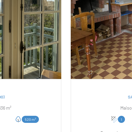
0)
S
Maison 7 pièce(s) 4 chambre(s) 136 m²
520 m²
1