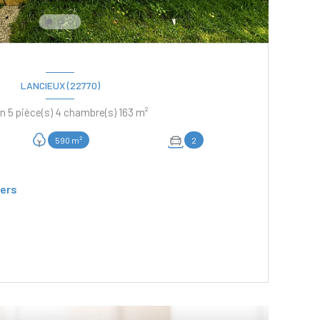
LANCIEUX (22770)
Maison 5 pièce(s) 4 chambre(s) 163 m²
590 m²
2
ers
VOIR LE BIEN