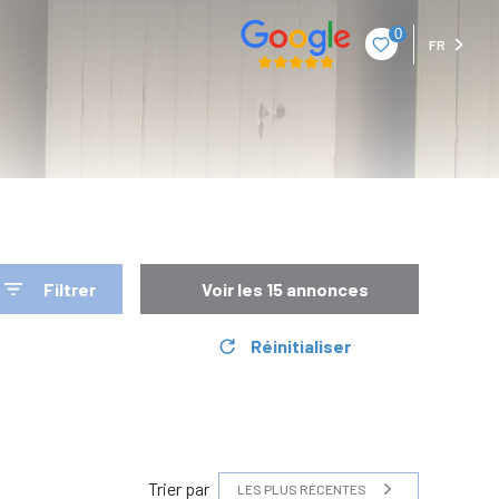
0
FR
Filtrer
Voir les
15
annonces
Réinitialiser
Trier par
LES PLUS RÉCENTES