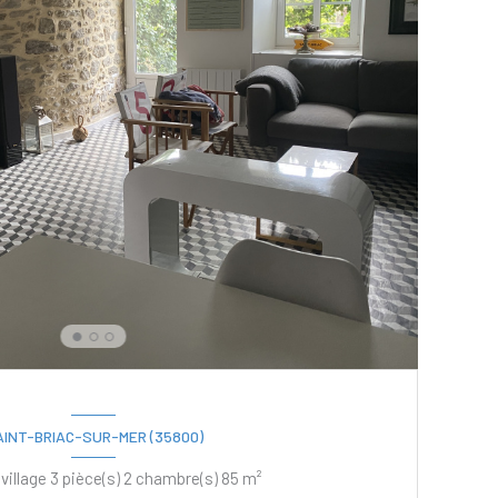
AINT-BRIAC-SUR-MER (35800)
Maison de village 3 pièce(s) 2 chambre(s) 85 m²