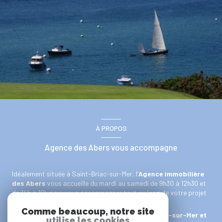
À PROPOS
Agence des Abers vous accompagne
Idéalement située à Saint-Briac-sur-Mer, l’
Agence immobilière
des Abers
vous accueille du mardi au samedi de 9h30 à 12h30 et
de 14h à 18h pour vous accompagner tout au long de votre projet
immobilier.
Comme beaucoup, notre site
Vous souhaitez
acheter une maison à Saint-Briac-sur-Mer et
utilise les cookies