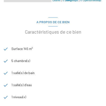
Leaflet
|
©
Maps
|
© OpenStreetMap
Jawg
A PROPOS DE CE BIEN
Caractéristiques de ce bien
Surface 145 m²
5 chambre(s)
1 salle(s) de bain
1 salle(s) d'eau
1 niveau(x)