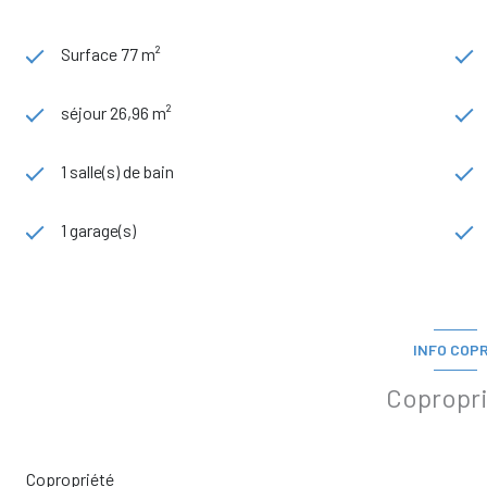
Surface 77 m²
séjour 26,96 m²
1 salle(s) de bain
1 garage(s)
INFO COP
Copropr
Copropriété