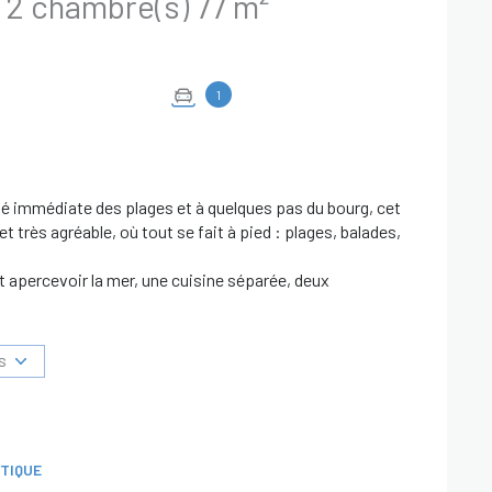
Appartement 3 pièce(s) 2 chambre(s) 77 m²
1
té immédiate des plages et à quelques pas du bourg, cet
très agréable, où tout se fait à pied : plages, balades,
t apercevoir la mer, une cuisine séparée, deux
e atout : deux places de stationnement, une en intérieur
iable dans ce secteur.
S
out au long de l’année, garantissant un environnement
e principale comme en pied-à-terre.
t disponibles sur le site Géorisques :
TIQUE