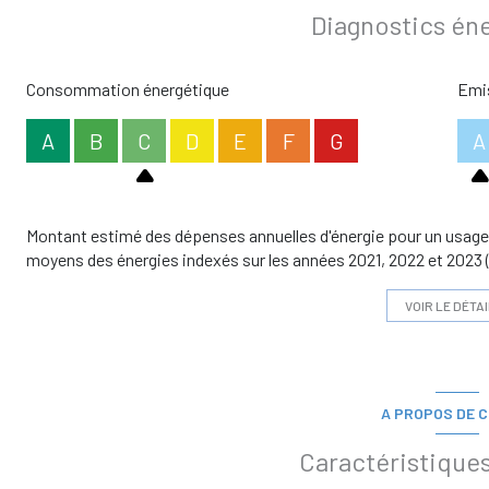
Diagnostics én
Les informations sur les risques auxquels ce bien est exposé son
Consommation énergétique
Emis
A
B
C
D
E
F
G
A
Montant estimé des dépenses annuelles d'énergie pour un usage s
moyens des énergies indexés sur les années 2021, 2022 et 202
VOIR LE DÉTAI
A PROPOS DE C
Caractéristiques