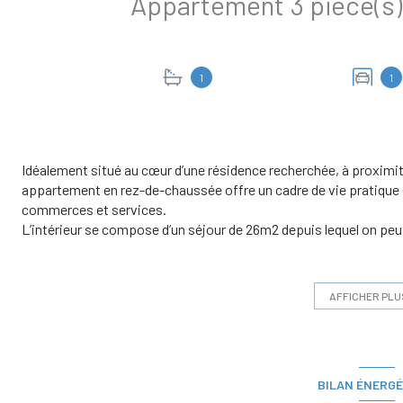
1
1
Idéalement situé au cœur d’une résidence recherchée, à proximi
appartement en rez-de-chaussée offre un cadre de vie pratique et 
commerces et services.
L’intérieur se compose d’un séjour de 26m2 depuis lequel on peu
chambres, d’une salle de bain, ainsi que d’un WC indépendant.
Côté confort au quotidien, l’appartement bénéficie d’un véritabl
et une en extérieur, un avantage rare et particulièrement appréc
AFFICHER PLU
Enfin, la résidence et ses parties communes sont entretenues t
soigné et agréable en toutes saisons.
Un bien parfait pour profiter pleinement du littoral, en résidenc
Les informations sur les risques auxquels ce bien est exposé son
BILAN ÉNERGÉ
www.georisque.gouv.fr