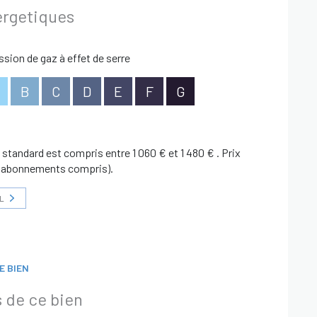
ergetiques
t disponibles sur le site
Géorisques
sion de gaz à effet de serre
B
C
D
E
F
G
tandard est compris entre 1 060 € et 1 480 € . Prix
3 (abonnements compris).
L
E BIEN
 de ce bien