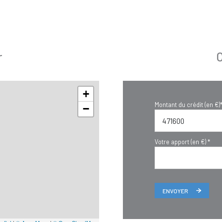
r
C
+
Montant du crédit (en €)
−
Votre apport (en €) *
ENVOYER