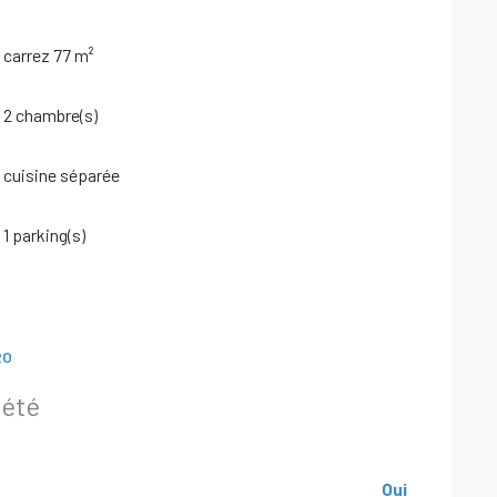
carrez 77 m²
2 chambre(s)
cuisine séparée
1 parking(s)
RO
iété
Oui