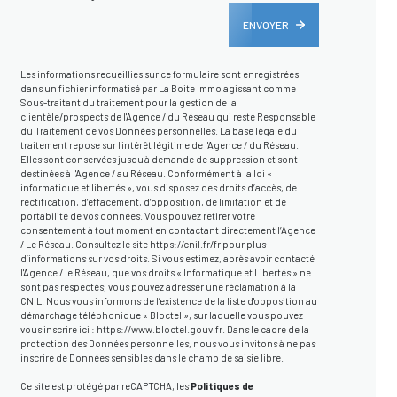
ENVOYER
Les informations recueillies sur ce formulaire sont enregistrées
dans un fichier informatisé par La Boite Immo agissant comme
Sous-traitant du traitement pour la gestion de la
clientèle/prospects de l'Agence / du Réseau qui reste Responsable
du Traitement de vos Données personnelles. La base légale du
traitement repose sur l'intérêt légitime de l'Agence / du Réseau.
Elles sont conservées jusqu'à demande de suppression et sont
destinées à l'Agence / au Réseau. Conformément à la loi «
informatique et libertés », vous disposez des droits d’accès, de
rectification, d’effacement, d’opposition, de limitation et de
portabilité de vos données. Vous pouvez retirer votre
consentement à tout moment en contactant directement l’Agence
/ Le Réseau. Consultez le site
https://cnil.fr/fr
pour plus
d’informations sur vos droits. Si vous estimez, après avoir contacté
l'Agence / le Réseau, que vos droits « Informatique et Libertés » ne
sont pas respectés, vous pouvez adresser une réclamation à la
CNIL. Nous vous informons de l’existence de la liste d'opposition au
démarchage téléphonique « Bloctel », sur laquelle vous pouvez
vous inscrire ici :
https://www.bloctel.gouv.fr
. Dans le cadre de la
protection des Données personnelles, nous vous invitons à ne pas
inscrire de Données sensibles dans le champ de saisie libre.
Ce site est protégé par reCAPTCHA, les
Politiques de