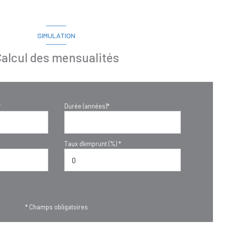
SIMULATION
alcul des mensualités
*
Durée (années)*
Taux d'emprunt (%) *
* Champs obligatoires