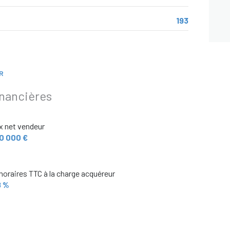
193
R
inancières
x net vendeur
0 000 €
oraires TTC à la charge acquéreur
8 %