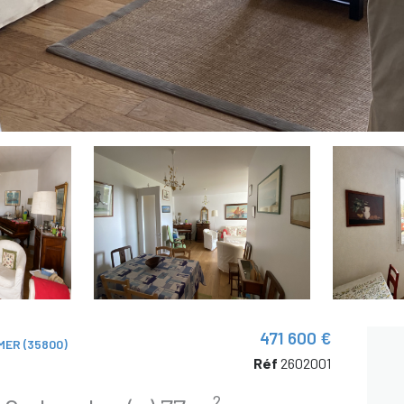
471 600 €
ER (35800)
Réf
2602001