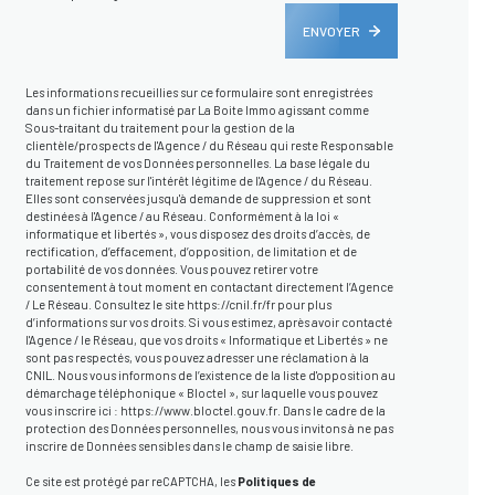
ENVOYER
Les informations recueillies sur ce formulaire sont enregistrées
dans un fichier informatisé par La Boite Immo agissant comme
Sous-traitant du traitement pour la gestion de la
clientèle/prospects de l'Agence / du Réseau qui reste Responsable
du Traitement de vos Données personnelles. La base légale du
traitement repose sur l'intérêt légitime de l'Agence / du Réseau.
Elles sont conservées jusqu'à demande de suppression et sont
destinées à l'Agence / au Réseau. Conformément à la loi «
informatique et libertés », vous disposez des droits d’accès, de
rectification, d’effacement, d’opposition, de limitation et de
portabilité de vos données. Vous pouvez retirer votre
consentement à tout moment en contactant directement l’Agence
/ Le Réseau. Consultez le site
https://cnil.fr/fr
pour plus
d’informations sur vos droits. Si vous estimez, après avoir contacté
l'Agence / le Réseau, que vos droits « Informatique et Libertés » ne
Novembre 2026
Décembre 2026
sont pas respectés, vous pouvez adresser une réclamation à la
CNIL. Nous vous informons de l’existence de la liste d'opposition au
M
M
J
V
S
D
L
M
M
J
V
S
démarchage téléphonique « Bloctel », sur laquelle vous pouvez
vous inscrire ici :
https://www.bloctel.gouv.fr
. Dans le cadre de la
protection des Données personnelles, nous vous invitons à ne pas
01
01
02
03
04
05
inscrire de Données sensibles dans le champ de saisie libre.
Ce site est protégé par reCAPTCHA, les
Politiques de