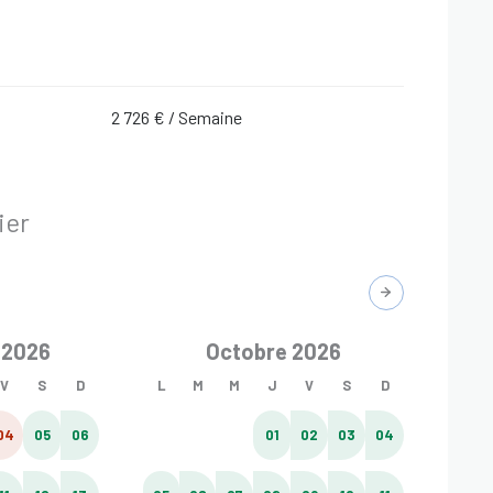
2 726 € / Semaine
ier
 2026
Octobre 2026
V
S
D
L
M
M
J
V
S
D
L
04
05
06
01
02
03
04