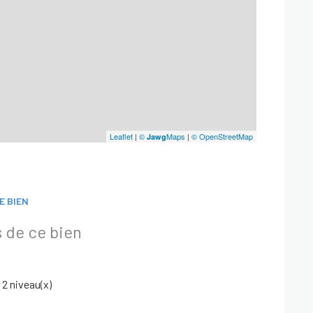
Leaflet
|
©
Maps
|
© OpenStreetMap
Jawg
E BIEN
 de ce bien
2 niveau(x)