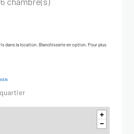
Maison 7 pièce(s) 6 chambre(s)
s dans la location. Blanchisserie en option. Pour plus
BIEN
quartier
+
−