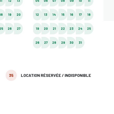
11
12
13
05
06
07
08
09
10
11
02
18
19
20
12
13
14
15
16
17
18
09
25
26
27
19
20
21
22
23
24
25
16
26
27
28
29
30
31
23
30
35
LOCATION RÉSERVÉE / INDISPONIBLE