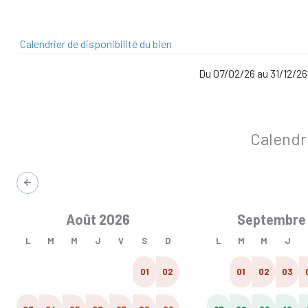
Calendrier de disponibilité du bien
Du 07/02/26 au 31/12/26
Calendr
Août 2026
Septembre
L
M
M
J
V
S
D
L
M
M
J
01
02
01
02
03