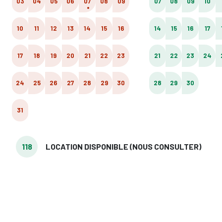
03
04
05
06
07
08
09
07
08
09
10
10
11
12
13
14
15
16
14
15
16
17
17
18
19
20
21
22
23
21
22
23
24
24
25
26
27
28
29
30
28
29
30
31
118
LOCATION DISPONIBLE (NOUS CONSULTER)