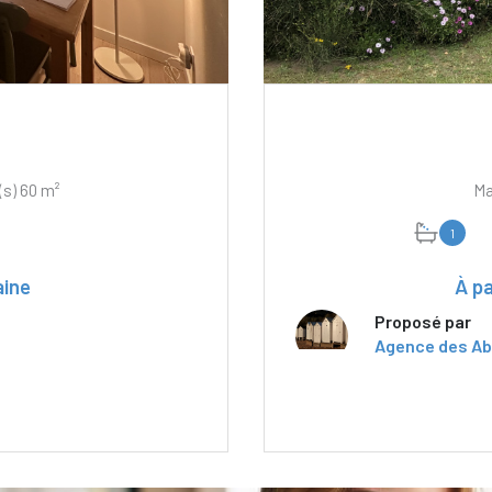
Appartement 2 pièce(s) 1 chambre(s) 60 m²
1
aine
À pa
Proposé par
Agence des Ab