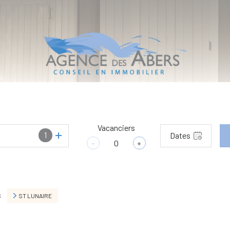
Vacanciers
1
Dates
-
+
S
ST LUNAIRE