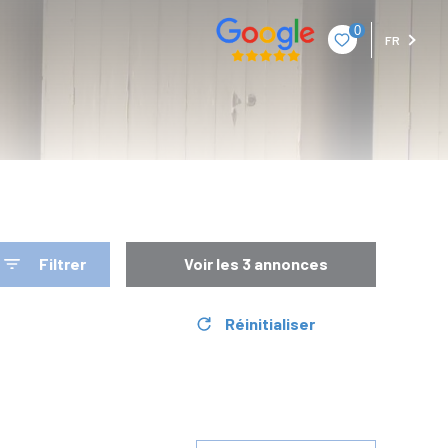
0
FR
Filtrer
Voir les
3
annonces
Réinitialiser