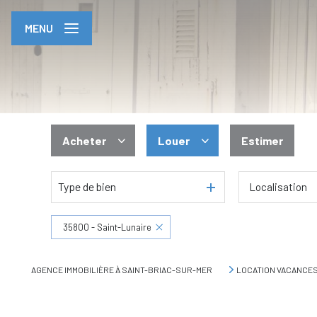
MENU
Acheter
Louer
Estimer
De l'ancien
En saisonnier
Type de bien
Localisation
35800 - Saint-Lunaire
AGENCE IMMOBILIÈRE À SAINT-BRIAC-SUR-MER
LOCATION VACANCE