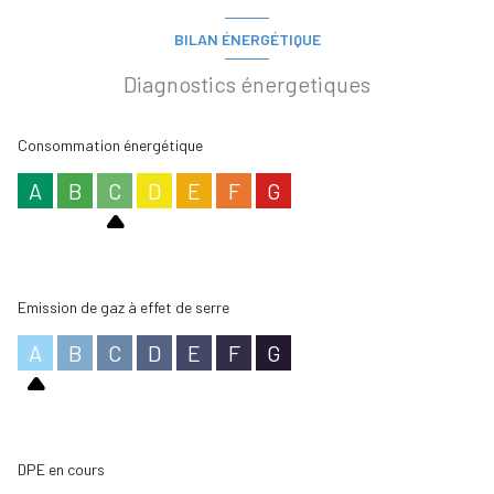
BILAN ÉNERGÉTIQUE
Diagnostics énergetiques
Consommation énergétique
A
B
C
D
E
F
G
Emission de gaz à effet de serre
A
B
C
D
E
F
G
DPE en cours