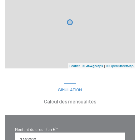
Leaflet
|
©
Maps
|
© OpenStreetMap
Jawg
SIMULATION
Calcul des mensualités
Montant du crédit (en €)*