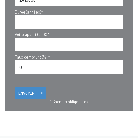
Durée (années)*
Votre apport (en €) *
Taux d'emprunt (%) *
ENVOYER
* Champs obligatoires