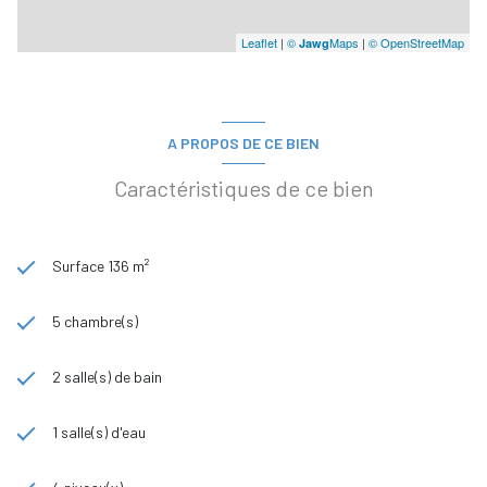
Leaflet
|
©
Maps
|
© OpenStreetMap
Jawg
A PROPOS DE CE BIEN
Caractéristiques de ce bien
Surface 136 m²
5 chambre(s)
2 salle(s) de bain
1 salle(s) d'eau