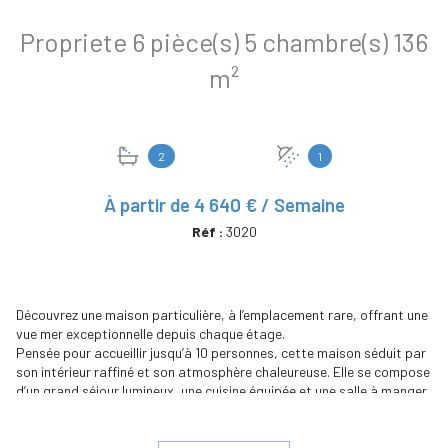
Propriete 6 pièce(s) 5 chambre(s) 136
m²
2
1
À partir de
4 640 € / Semaine
Réf :
3020
Découvrez une maison particulière, à l’emplacement rare, offrant une
vue mer exceptionnelle depuis chaque étage.
Pensée pour accueillir jusqu’à 10 personnes, cette maison séduit par
son intérieur raffiné et son atmosphère chaleureuse. Elle se compose
d’un grand séjour lumineux, une cuisine équipée et une salle à manger.
4 chambres : une chambre avec lit superposé, une chambre avec
deux lits de 80 cm, ainsi que deux chambres avec lit de 160 cm.
Elle dispose également d’un salon confortable avec canapé dépliant,