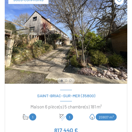
SAINT-BRIAC-SUR-MER (35800)
Maison 6 pièce(s) 5 chambre(s) 181 m²
1
1
20807 m²
817 440 €