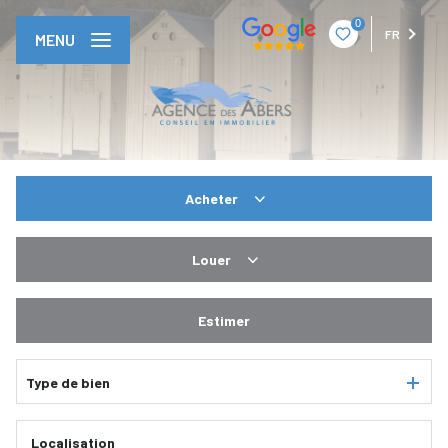
0
FR
MENU
Acheter
De l'ancien
Louer
En saisonnier
Estimer
Type de bien