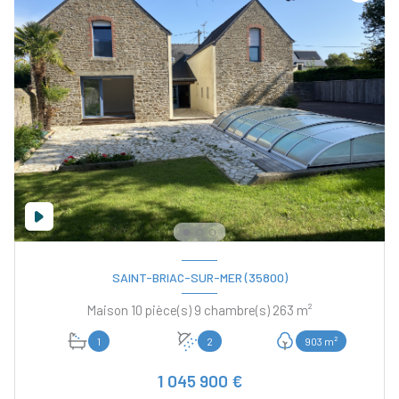
SAINT-BRIAC-SUR-MER (35800)
Maison 10 pièce(s) 9 chambre(s) 263 m²
1
2
903 m²
1 045 900 €