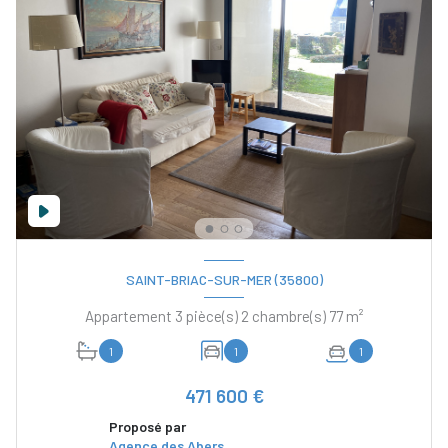
SAINT-BRIAC-SUR-MER (35800)
Appartement 3 pièce(s) 2 chambre(s) 77 m²
1
1
1
471 600 €
Proposé par
Agence des Abers