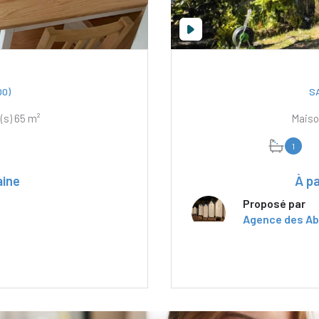
0)
S
Appartement 3 pièce(s) 2 chambre(s) 65 m²
1
aine
À pa
Proposé par
Agence des Ab