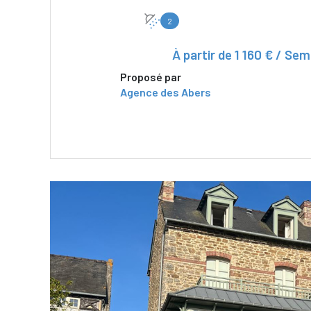
2
À partir de
1 160 € / Sem
Proposé par
Agence des Abers
VOIR LE BIEN