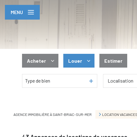
MENU
Acheter
Louer
Estimer
De l'ancien
En saisonnier
Type de bien
AGENCE IMMOBILIÈRE À SAINT-BRIAC-SUR-MER
LOCATION VACANCE