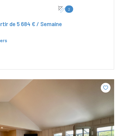
2
rtir de
5 684 € / Semaine
ers
VOIR LE BIEN