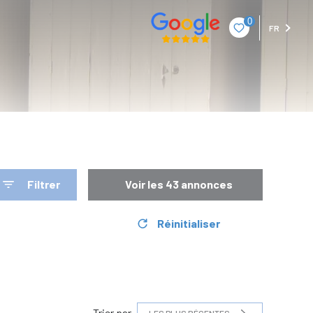
0
FR
Filtrer
Voir les
43
annonces
Réinitialiser
Trier par