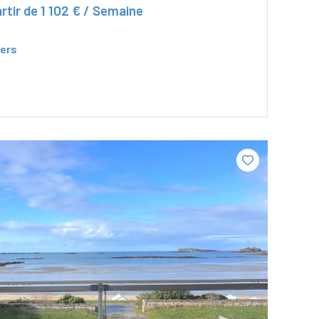
rtir de
1 102 € / Semaine
ers
VOIR LE BIEN