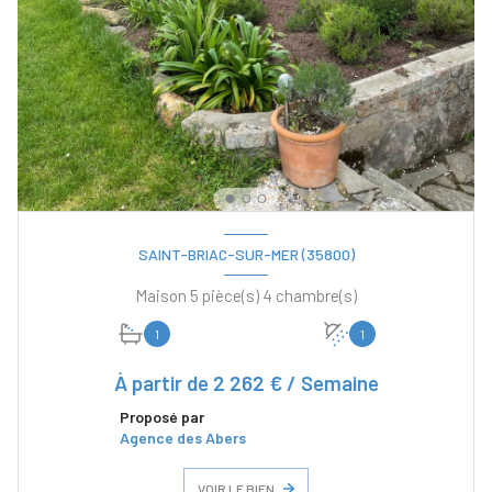
SAINT-BRIAC-SUR-MER (35800)
Maison 5 pièce(s) 4 chambre(s)
1
1
À partir de
2 262 € / Semaine
Proposé par
Agence des Abers
VOIR LE BIEN