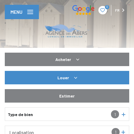
0
FR
MENU
Acheter
De l'ancien
Louer
En saisonnier
Estimer
Type de bien
1
1
Localisation